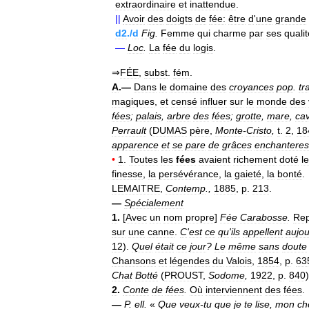
extraordinaire
et
inattendue
.
||
Avoir
des
doigts
de
fée:
être
d
'
une
grande
d2
./
d
Fig
.
Femme
qui
charme
par
ses
quali
—
Loc
.
La
fée
du
logis
.
⇒
FÉE
,
subst
.
fém
.
A
.—
Dans
le
domaine
des
croyances
pop
.
tr
magiques
,
et
censé
influer
sur
le
monde
des
fées
;
palais
,
arbre
des
fées
;
grotte
,
mare
,
ca
Perrault
(
DUMAS
père
,
Monte
-
Cristo
,
t
.
2
,
18
apparence
et
se
pare
de
grâces
enchantere
•
1
.
Toutes
les
fées
avaient
richement
doté
le
finesse
,
la
persévérance
,
la
gaieté
,
la
bonté
.
LEMAITRE
,
Contemp
.,
1885
,
p
.
213
.
—
Spécialement
1
.
[
Avec
un
nom
propre
]
Fée
Carabosse
.
Rep
sur
une
canne
.
C
'
est
ce
qu
'
ils
appellent
aujo
12
).
Quel
était
ce
jour
?
Le
même
sans
doute
Chansons
et
légendes
du
Valois
,
1854
,
p
.
63
Chat
Botté
(
PROUST
,
Sodome
,
1922
,
p
.
840
)
2
.
Conte
de
fées
.
Où
interviennent
des
fées
.
—
P
.
ell
.
«
Que
veux
-
tu
que
je
te
lise
,
mon
ch