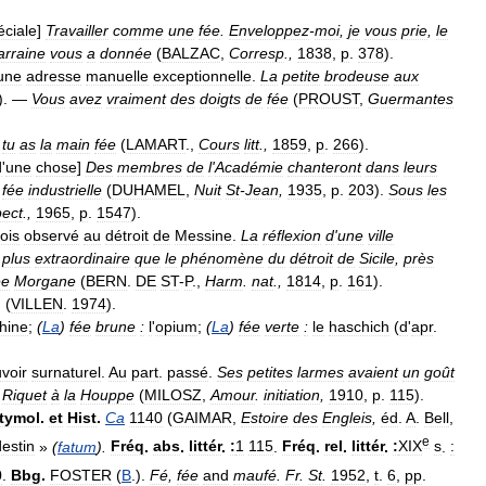
éciale
]
Travailler
comme
une
fée
.
Enveloppez
-
moi
,
je
vous
prie
,
le
rraine
vous
a
donnée
(
BALZAC
,
Corresp
.,
1838
,
p
.
378
).
une
adresse
manuelle
exceptionnelle
.
La
petite
brodeuse
aux
). —
Vous
avez
vraiment
des
doigts
de
fée
(
PROUST
,
Guermantes
tu
as
la
main
fée
(
LAMART
.,
Cours
litt
.,
1859
,
p
.
266
).
d
'
une
chose
]
Des
membres
de
l
'
Académie
chanteront
dans
leurs
fée
industrielle
(
DUHAMEL
,
Nuit
St
-
Jean
,
1935
,
p
.
203
).
Sous
les
pect
.,
1965
,
p
.
1547
).
ois
observé
au
détroit
de
Messine
.
La
réflexion
d
'
une
ville
plus
extraordinaire
que
le
phénomène
du
détroit
de
Sicile
,
près
ée
Morgane
(
BERN
.
DE
ST
-
P
.,
Harm
.
nat
.,
1814
,
p
.
161
).
` (
VILLEN
.
1974
).
hine
;
(
La
)
fée
brune
:
l
'
opium
;
(
La
)
fée
verte
:
le
haschich
(
d
'
apr
.
voir
surnaturel
.
Au
part
.
passé
.
Ses
petites
larmes
avaient
un
goût
Riquet
à
la
Houppe
(
MILOSZ
,
Amour
.
initiation
,
1910
,
p
.
115
).
tymol
.
et
Hist
.
Ca
1140
(
GAIMAR
,
Estoire
des
Engleis
,
éd
.
A
.
Bell
,
e
destin
»
(
fatum
).
Fréq
.
abs
.
littér
.
:
1
115
.
Fréq
.
rel
.
littér
.
:
XIX
s
.
:
0
.
Bbg
.
FOSTER
(
B
.).
Fé
,
fée
and
maufé
.
Fr
.
St
.
1952
,
t
.
6
,
pp
.