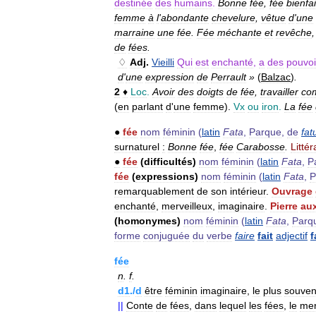
destinée
des
humains
.
Bonne
fée
,
fée
bienfa
femme
à
l
'
abondante
chevelure
,
vêtue
d
'
une
marraine
une
fée
.
Fée
méchante
et
revêche
de
fées
.
♢
Adj
.
Vieilli
Qui
est
enchanté
,
a
des
pouvoi
d
'
une
expression
de
Perrault
»
(
Balzac
)
.
2
♦
Loc
.
Avoir
des
doigts
de
fée
,
travailler
co
(
en
parlant
d
'
une
femme
).
Vx
ou
iron
.
La
fée
●
fée
nom
féminin
(
latin
Fata
,
Parque
,
de
fa
surnaturel
:
Bonne
fée
,
fée
Carabosse
.
Littér
●
fée
(
difficultés
)
nom
féminin
(
latin
Fata
,
P
fée
(
expressions
)
nom
féminin
(
latin
Fata
,
P
remarquablement
de
son
intérieur
.
Ouvrage
enchanté
,
merveilleux
,
imaginaire
.
Pierre
au
(
homonymes
)
nom
féminin
(
latin
Fata
,
Parq
forme
conjuguée
du
verbe
faire
fait
adjectif
f
fée
n
.
f
.
d1
./
d
être
féminin
imaginaire
,
le
plus
souven
||
Conte
de
fées
,
dans
lequel
les
fées
,
le
mer