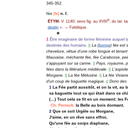
345
-
352
.
fée
[
fe
]
n
.
f
.
e
ÉTYM
.
V
.
1140
;
sens
fig
.
au
XVIII
;
du
lat
.
ta
destin
». →
Fatidique
.
❖
1
Être
imaginaire
de
forme
féminine
auquel
l
destinée
des
humains
.
||
La
(
bonne
)
fée
est
chevelure
,
vêtue
d
'
une
robe
longue
et
tenant
Mauvaise
,
méchante
fée
,
fée
Carabosse
,
pei
s
'
appuyant
sur
sa
canne
.
||
Pays
,
royaume
,
p
fées
dans
la
littérature
médiévale
.
||
L
'
aspiole
Morgane
.
||
La
fée
Mélusine
.
||
La
fée
Vivian
d
'
un
coup
de
baguette
magique
.
||
Dons
des
1
La
Fée
partit
aussitôt
,
et
on
la
vit
,
au
b
sa
baguette
tout
ce
qui
était
dans
ce
ch
(…)
Tout
cela
se
fit
en
un
moment
;
les
F
Ch
.
Perrault
,
la
Belle
au
bois
dormant
.
2
Que
ce
soit
Urgèle
ou
Morgane
,
J
'
aime
,
en
un
rêve
sans
effroi
,
Qu
'
une
fée
au
corps
diaphane
,