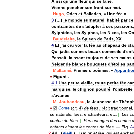
Ainsi
qu
'
une
fleur
qui
se
fane
,
Vienne
pencher
son
front
sur
moi
.
Hugo
,
Odes
et
Ballades
, «
Une
fée
».
3
(…)
le
monde
surnaturel
,
habité
par
ce
contraintes
de
s
'
adapter
à
ses
passions
Sylphides
,
les
Sylphes
,
les
Nixes
,
les
On
Baudelaire
,
le
Spleen
de
Paris
,
XX
.
4
Et
j
'
ai
cru
voir
la
fée
au
chapeau
de
cla
Qui
jadis
sur
mes
beaux
sommeils
d
'
enf
Passait
,
laissant
toujours
de
ses
mains
Neiger
de
blancs
bouquets
d
'
étoiles
par
Mallarmé
,
Premiers
poèmes
, «
Apparitio
♦
Figuré
:
4
.
1
Une
petite
vieille
,
toute
petite
fée
ca
marquise
,
le
chignon
poudré
,
l
'
ombrelle
s
'
avance
.
M
.
Jouhandeau
,
la
Jeunesse
de
Théoph
♦
☑
Conte
(
cit
.
4
)
de
fées
:
récit
traditionnel
surnaturels
,
fées
,
enchanteurs
,
etc
.
||
Les
co
contes
de
fées
.
||
Personnages
des
contes
enfants
aiment
les
contes
de
fées
.
—
Fig
.
A
2
Adj
.
(
Vieilli
).
||
Un
objet
fée
,
qui
est
enchan