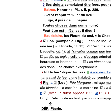
5
Ses
doigts
semblaient
être
fées
,
pour
Balzac
,
Honorine
,
Pl
.,
t
.
II
,
p
.
289
.
6
C
'
est
l
'
esprit
familier
du
lieu
;
Il
juge
,
il
préside
,
il
inspire
Toutes
choses
dans
son
empire
;
Peut
-
être
est
-
il
fée
,
est
-
il
dieu
?
Baudelaire
,
les
Fleurs
du
mal
, «
le
Chat
3
☑
Loc
. (
compar
.
ou
fig
.).
C
'
est
une
fée
:
e
une
fée
(→
Étincelle
,
cit
.
13
).
☑
C
'
est
une
vr
Baguette
,
cit
.
4
).
☑
Travailler
comme
une
fée
☑
La
fée
du
logis
:
celle
qui
s
'
occupe
admira
heureuse
et
inattendue
.
—
☑
Les
fées
ont
so
des
dons
,
une
chance
exceptionnels
.
♦
☑
De
fée
:
digne
des
fées
.
||
Avoir
des
doi
un
travail
de
fée
,
d
'
une
habileté
qui
semble
4
Fig
.
a
☑
(
Loc
.).
Fée
Morgane
:
mirage
mul
fée
blanche
:
la
cocaïne
,
la
morphine
.
☑
La
f
b
☑
(
Avec
un
subst
.
apposé
1906
,
in
D
.
D
.
L
Dufy
)
:
l
'
électricité
en
tant
que
pouvoir
magiq
❖
DÉR
.
Féerie
.