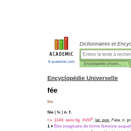
Dictionnaires et Ency
fr-academic.com
Encyclopédie Universelle
Encyclopédie Universelle
fée
fée
fée
[
fe
]
n
.
f
.
e
•
v
.
1140
;
sens
fig
.
XVIII
;
lat
.
pop
.
Fata
,
n
.
pr
1
♦
Être
imaginaire
de
forme
féminine
auquel