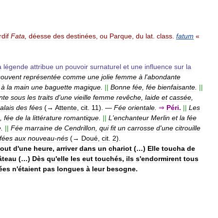
rdif
Fata
,
déesse
des
destinées
,
ou
Parque
,
du
lat
.
class
.
fatum
«
a
légende
attribue
un
pouvoir
surnaturel
et
une
influence
sur
la
souvent
représentée
comme
une
jolie
femme
à
l
'
abondante
à
la
main
une
baguette
magique
.
||
Bonne
fée
,
fée
bienfaisante
.
||
nte
sous
les
traits
d
'
une
vieille
femme
revêche
,
laide
et
cassée
,
alais
des
fées
(→
Attente
,
cit
.
11
).
—
Fée
orientale
.
⇒
Péri
.
||
Les
,
fée
de
la
littérature
romantique
.
||
L
'
enchanteur
Merlin
et
la
fée
e
.
||
Fée
marraine
de
Cendrillon
,
qui
fit
un
carrosse
d
'
une
citrouille
fées
aux
nouveau
-
nés
(→
Doué
,
cit
.
2
).
out
d
'
une
heure
,
arriver
dans
un
chariot
(…)
Elle
toucha
de
âteau
(…)
Dès
qu
'
elle
les
eut
touchés
,
ils
s
'
endormirent
tous
ées
n
'
étaient
pas
longues
à
leur
besogne
.