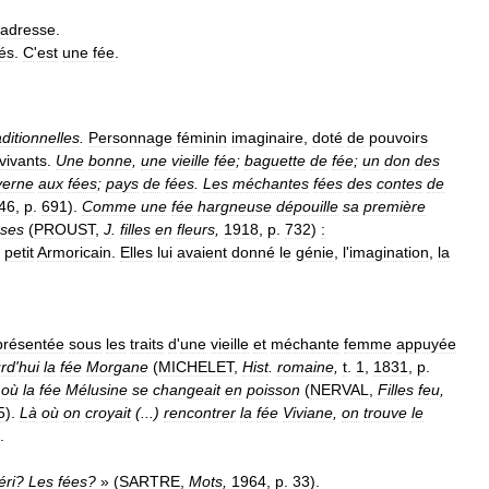
adresse
.
tés
.
C
'
est
une
fée
.
aditionnelles
.
Personnage
féminin
imaginaire
,
doté
de
pouvoirs
vivants
.
Une
bonne
,
une
vieille
fée
;
baguette
de
fée
;
un
don
des
verne
aux
fées
;
pays
de
fées
.
Les
méchantes
fées
des
contes
de
46
,
p
.
691
).
Comme
une
fée
hargneuse
dépouille
sa
première
sses
(
PROUST
,
J
.
filles
en
fleurs
,
1918
,
p
.
732
)
:
petit
Armoricain
.
Elles
lui
avaient
donné
le
génie
,
l
'
imagination
,
la
résentée
sous
les
traits
d
'
une
vieille
et
méchante
femme
appuyée
urd
'
hui
la
fée
Morgane
(
MICHELET
,
Hist
.
romaine
,
t
.
1
,
1831
,
p
.
où
la
fée
Mélusine
se
changeait
en
poisson
(
NERVAL
,
Filles
feu
,
5
).
Là
où
on
croyait
(...)
rencontrer
la
fée
Viviane
,
on
trouve
le
.
éri
?
Les
fées
?
» (
SARTRE
,
Mots
,
1964
,
p
.
33
).