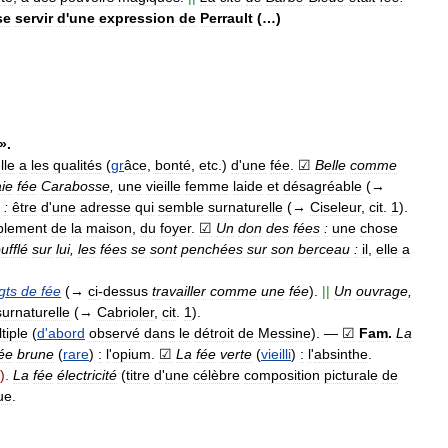
se
servir
d
'
une
expression
de
Perrault
(…)
».
lle
a
les
qualités
(
gr
âce
,
bonté
,
etc
.)
d
'
une
fée
.
☑
Belle
comme
aie
fée
Carabosse
,
une
vieille
femme
laide
et
désagréable
(→
:
être
d
'
une
adresse
qui
semble
surnaturelle
(→
Ciseleur
,
cit
.
1
).
blement
de
la
maison
,
du
foyer
.
☑
Un
don
des
fées
:
une
chose
ufflé
sur
lui
,
les
fées
se
sont
penchées
sur
son
berceau
:
il
,
elle
a
gts
de
fée
(→
ci
-
dessus
travailler
comme
une
fée
).
||
Un
ouvrage
,
surnaturelle
(→
Cabrioler
,
cit
.
1
).
tiple
(
d
'
abord
observé
dans
le
détroit
de
Messine
).
—
☑
Fam
.
La
ée
brune
(
rare
)
:
l
'
opium
.
☑
La
fée
verte
(
vieilli
)
:
l
'
absinthe
.
.).
La
fée
électricité
(
titre
d
'
une
célèbre
composition
picturale
de
ue
.