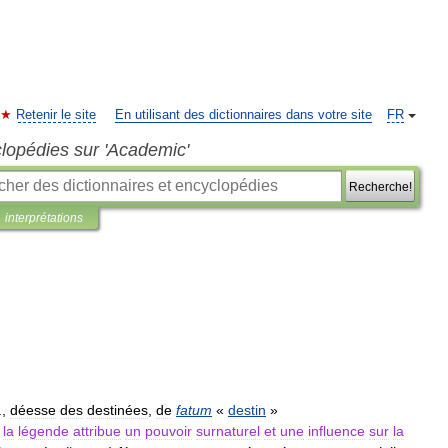
Retenir le site
En utilisant des dictionnaires dans votre site
FR
clopédies sur 'Academic'
Recherche!
interprétations
.,
déesse
des
destinées
,
de
fatum
«
destin
»
la
légende
attribue
un
pouvoir
surnaturel
et
une
influence
sur
la