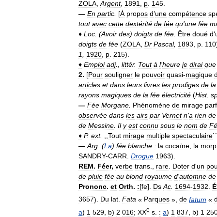
ZOLA
,
Argent
,
1891
,
p
.
145
.
—
En
partic
.
[
À
propos
d
'
une
compétence
sp
tout
avec
cette
dextérité
de
fée
qu
'
une
fée
ma
♦
Loc
.
(
Avoir
des
)
doigts
de
fée
.
Être
doué
d
'
doigts
de
fée
(
ZOLA
,
Dr
Pascal
,
1893
,
p
.
110
1
,
1920
,
p
.
215
).
♦
Emploi
adj
.,
littér
.
Tout
à
l
'
heure
je
dirai
que
2
.
[
Pour
souligner
le
pouvoir
quasi
-
magique
articles
et
dans
leurs
livres
les
prodiges
de
la
rayons
magiques
de
la
fée
électricité
(
Hist
.
s
—
Fée
Morgane
.
Phénomène
de
mirage
parf
observée
dans
les
airs
par
Vernet
n
'
a
rien
de
de
Messine
.
Il
y
est
connu
sous
le
nom
de
F
♦
P
.
ext
.
,,
Tout
mirage
multiple
spectaculaire
`
—
Arg
.
(
La
)
fée
blanche
:
la
cocaïne
,
la
morp
SANDRY
-
CARR
.
Drogue
1963
).
REM
.
Féer
,
verbe
trans
.,
rare
.
Doter
d
'
un
pou
de
pluie
fée
au
blond
royaume
d
'
automne
de
Prononc
.
et
Orth
.
:
[
fe
].
Ds
Ac
.
1694
-
1932
.
É
3657
).
Du
lat
.
Fata
«
Parques
»,
de
fatum
«
e
a
)
1
529
,
b
)
2
016
;
XX
s
.
:
a
)
1
837
,
b
)
1
25