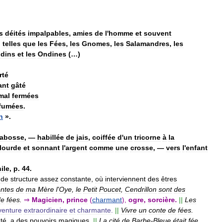
s
déités
impalpables
,
amies
de
l
'
homme
et
souvent
,
telles
que
les
Fées
,
les
Gnomes
,
les
Salamandres
,
les
dins
et
les
Ondines
(…)
rté
ant
gâté
mal
fermées
fumées
.
n
».
rabosse
, —
habillée
de
jais
,
coiffée
d
'
un
tricorne
à
la
lourde
et
sonnant
l
'
argent
comme
une
crosse
, —
vers
l
'
enfant
ile
,
p
.
44
.
,
de
structure
assez
constante
,
où
interviennent
des
êtres
ntes
de
ma
Mère
l
'
Oye
,
le
Petit
Poucet
,
Cendrillon
sont
des
de
fées
.
⇒
Magicien
,
prince
(
charmant
),
ogre
,
sorcière
.
||
Les
venture
extraordinaire
et
charmante
.
||
Vivre
un
conte
de
fées
.
té
,
a
des
pouvoirs
magiques
.
||
La
cité
de
Barbe
-
Bleue
était
fée
.