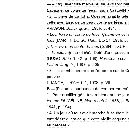
—
Au
fig
.
Aventure
merveilleuse
,
extraordina
Espagne
,
ce
conte
de
fées
...
sans
foi
(
SAINT
•
2
. ...
privé
de
Carlotta
,
Quesnel
avait
la
tête
cette
aventure
,
de
ce
beau
conte
de
fées
,
si
ARAGON
,
Beaux
quart
.,
1936
,
p
.
434
.
♦
Loc
.
Vivre
un
conte
de
fées
.
Quand
on
est
fées
(
MARTIN
DU
G
.,
Thib
.,
Été
14
,
1936
,
p
.
j
'
allais
vivre
un
conte
de
fées
(
SAINT
-
EXUP
.,
—
Emploi
adj
.,
vx
et
littér
.
Doté
d
'
une
puissa
(
HUGO
,
Rhin
,
1842
,
p
.
189
).
Pareilles
à
ces
Esthét
.
lang
.
fr
.,
1899
,
p
.
305
)
:
•
3
. ...
il
semble
croire
que
l
'
épée
de
sainte
C
pouvoir
...
FRANCE
,
J
.
d
'
Arc
,
t
.
1
,
1908
,
p
.
VII
.
B
.—
[
P
.
anal
.
d
'
attributs
et
de
comportement
]
1
.
[
Pour
qualifier
gén
.
favorablement
une
jeu
femme
-
là
!
(
CÉLINE
,
Mort
à
crédit
,
1936
,
p
.
5
1941
,
p
.
194
)
:
•
4
.
Un
jour
où
tout
avait
marché
à
souhait
,
le
tant
désirée
,
est
-
ce
que
cette
vieille
coquine
au
berceau
?