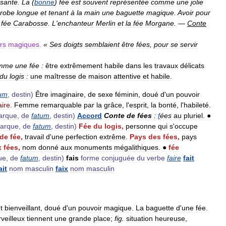
isante
.
La
(
bonne
)
fée
est
souvent
représentée
comme
une
jolie
robe
longue
et
tenant
à
la
main
une
baguette
magique
.
Avoir
pour
,
fée
Carabosse
.
L
'
enchanteur
Merlin
et
la
fée
Morgane
.
—
Conte
rs
magiques
.
«
Ses
doigts
semblaient
être
fées
,
pour
se
servir
mme
une
fée
:
être
extrêmement
habile
dans
les
travaux
délicats
du
logis
:
une
maîtresse
de
maison
attentive
et
habile
.
tum
,
destin
)
Être
imaginaire
,
de
sexe
féminin
,
doué
d
'
un
pouvoir
aire
.
Femme
remarquable
par
la
grâce
,
l
'
esprit
,
la
bonté
,
l
'
habileté
.
arque
,
de
fatum
,
destin
)
Accord
Conte
de
fées
:
f
ées
au
pluriel
.
●
arque
,
de
fatum
,
destin
)
Fée
du
logis
,
personne
qui
s
'
occupe
de
fée
,
travail
d
'
une
perfection
extrême
.
Pays
des
fées
,
pays
x
fées
,
nom
donné
aux
monuments
mégalithiques
.
●
fée
ue
,
de
fatum
,
destin
)
fais
forme
conjuguée
du
verbe
faire
fait
ait
nom
masculin
faix
nom
masculin
t
bienveillant
,
doué
d
'
un
pouvoir
magique
.
La
baguette
d
'
une
fée
.
veilleux
tiennent
une
grande
place
;
fig
.
situation
heureuse
,