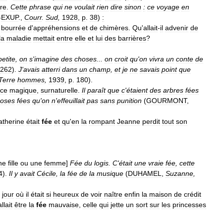
ire
.
Cette
phrase
qui
ne
voulait
rien
dire
sinon
:
ce
voyage
en
-
EXUP
.,
Courr
.
Sud
,
1928
,
p
.
38
)
:
bourrée
d
'
appréhensions
et
de
chimères
.
Qu
'
allait
-
il
advenir
de
la
maladie
mettait
entre
elle
et
lui
des
barrières
?
petite
,
on
s
'
imagine
des
choses
...
on
croit
qu
'
on
vivra
un
conte
de
262
).
J
'
avais
atterri
dans
un
champ
,
et
je
ne
savais
point
que
Terre
hommes
,
1939
,
p
.
180
).
nce
magique
,
surnaturelle
.
Il
paraît
que
c
'
étaient
des
arbres
fées
roses
fées
qu
'
on
n
'
effeuillait
pas
sans
punition
(
GOURMONT
,
atherine
était
fée
et
qu
'
en
la
rompant
Jeanne
perdit
tout
son
ne
fille
ou
une
femme
]
Fée
du
logis
.
C
'
était
une
vraie
fée
,
cette
4
).
Il
y
avait
Cécile
,
la
fée
de
la
musique
(
DUHAMEL
,
Suzanne
,
jour
où
il
était
si
heureux
de
voir
naître
enfin
la
maison
de
crédit
allait
être
la
fée
mauvaise
,
celle
qui
jette
un
sort
sur
les
princesses